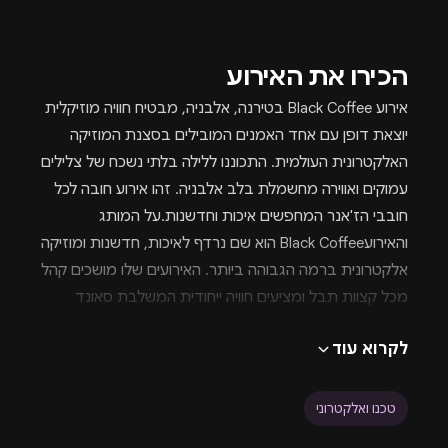
הכירו את האירוע
אירוע Black Coffee בטירנה, אלבניה, מבטיח חוויה מוזיקלית
יוצאת דופן עם אחד האמנים המובילים בסצנת המוזיקה
האלקטרונית העולמית. התכוננו ללילה בלתי נשכח של צלילים
עמוקים ואווירה מחשמלת בלב אלבניה. זהו אירוע חובה לכל
חובבי הז'אנר המחפשים איכות וחדשנות.על המותג
והאירועBlack Coffee הוא שם נרדף לאיכות, חדשנות ומוזיקה
אלקטרונית ברמה הגבוהה ביותר. האירועים שלו מושכים קהל
מכל קצוות תבל ומציעים חוויה ייחודית המשלבת סאונד
עשיר, הפקה מרשימה ואווירה קסומה. אירוע זה בטירנה
לקרוא עוד
ממשיך את המסורת ומבטיח ערב בלתי נשכח לחובבי מוזיקה
אלקטרונית. המותג ידוע ביכולתו ליצור חיבור עמוק עם הקהל
דרך המוזיקה.האמנים והתוכן המוזיקליבאירוע זה, Black
טכנו ואלקטרוני
Coffee יציג את הסגנון הייחודי שלו, המשלב מקצבים