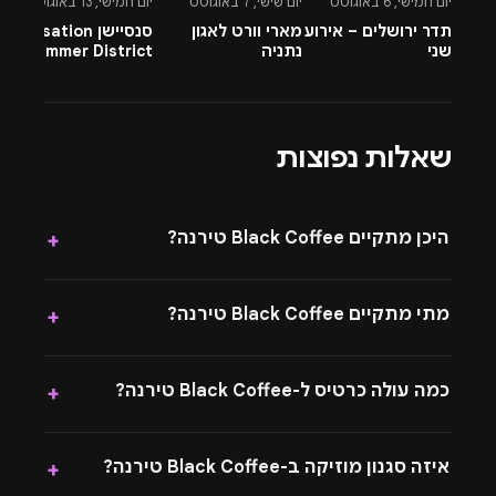
יום חמישי, 6 באוגוסט
יום שישי, 7 באוגוסט
יום חמישי, 13 באוגוסט
יו
תדר ירושלים – אירוע
מארי וורט לאגון
סנסיישן Sensation
-
שני
נתניה
Summer District
&
בהרצליה פיתוח -
A
13.8.26
שאלות נפוצות
היכן מתקיים Black Coffee טירנה?
+
מתי מתקיים Black Coffee טירנה?
+
כמה עולה כרטיס ל-Black Coffee טירנה?
+
איזה סגנון מוזיקה ב-Black Coffee טירנה?
+