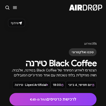
סגור
מה מחפשים?
שיתוף
🎪
פסטיבלים
🎶
מועדונים
✈️
חו״ל
🔥
בקרוב
טיפ: אפשר להקליד שם אומן, עיר, תאריך או שם חג.
גלה
/
אירוע
טכנו ואלקטרוני
Black Coffee טירנה
הצטרפו לאירוע המיוחד של Black Coffee בטירנה, אלבניה.
חוויה מוזיקלית בלתי נשכחת עם אחד מהדיג'יים המובילים
בעולם בסצנת האלקטרוניקה.
◷
יום חמישי, 4 ביוני
◴
18:00
⌖
Liqeni Artificial · טירנה
לרכישת כרטיסים
החל מ-€45