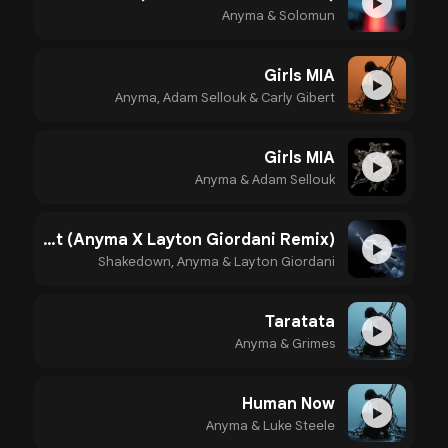
▶
Anyma & Solomun
Girls MIA
▶
Anyma, Adam Sellouk & Carly Gibert
Girls MIA
▶
Anyma & Adam Sellouk
At Night (Anyma X Layton Giordani Remix)
▶
Shakedown, Anyma & Layton Giordani
Taratata
▶
Anyma & Grimes
Human Now
▶
Anyma & Luke Steele