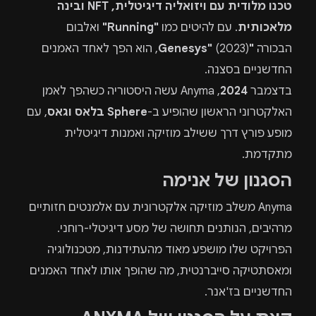
טכנו מלודית עם ויזואליה דיגיטלית, NFT ובינה
מלאכותית
. עם להיטים כמו
"Running"
ואלבום
הבכורה
"Genesys"
(2023), הוא הפך לאחד האמנים
החדשניים בסצנה.
בדצמבר
2024
, Anyma עשה היסטוריה כשהפך לאמן
האלקטרוני הראשון שהופיע ב-
Sphere בלאס וגאס
, עם
מופע פורץ דרך ששילב מוזיקה ואמנות דיגיטלית
מתקדמת.
הסגנון של אנימה
Anyma משלב מוזיקה אלקטרונית עם אלמנטים חזותיים
מרהיבים, הנותנים תחושה של מסע דיגיטלי-רוחני.
הפרויקט שלו מושפע מאוד מהעתידנות, מטכנולוגיה
ומאסתטיקה סייברנטית, מה שהופך אותו לאחד האמנים
החדשניים בז'אנר.