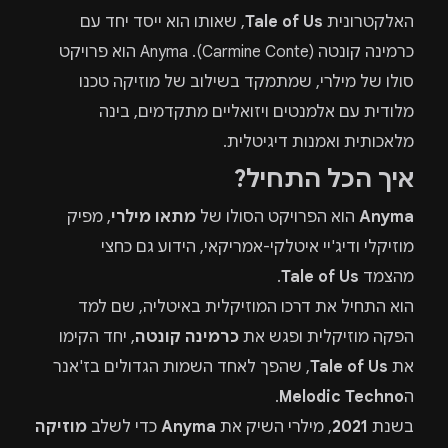
האלקטרונית
Tale of Us
, שאותו הוא ייסד יחד עם
כרמינה קונטה (Carmine Conte). Anyma הוא פרויקט
סולו של מילרי, שמתמקד בשילוב של מוזיקה טכנו
מלודית עם אלמנטים ויזואליים מתקדמים, בינה
מלאכותית ואמנות דיגיטלית.
איך הכל התחיל?
Anyma
הוא הפרויקט הסולו של
מתאו מילרי
, מפיק
מוזיקלי ודיג'יי איטלקי-אמריקאי, הידוע גם כחצי
מהצמד
Tale of Us
.
הוא התחיל את דרכו המוזיקלית באיטליה, שם למד
הפקה מוזיקלית ופגש את
כרמינה קונטה
, יחד הקימו
את
Tale of Us
, שהפך לאחד השמות הגדולים בז'אנר
ה
Melodic Techno
.
בשנת
2021
, מילרי השיק את
Anyma
כדי לשלב
מוזיקה