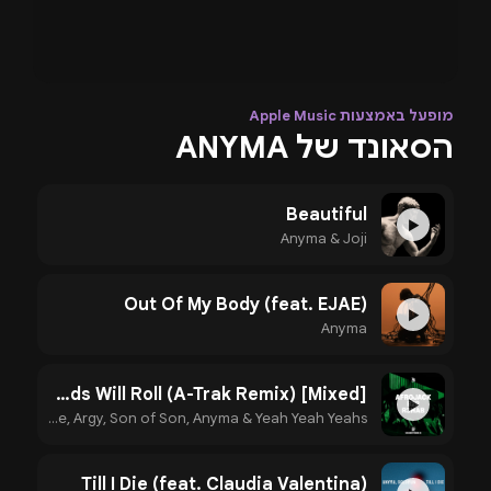
מופעל באמצעות Apple Music
הסאונד של ANYMA
Beautiful
▶
Anyma & Joji
Out Of My Body (feat. EJAE)
▶
Anyma
Riverside / Control / Voices In My Head / Heads Will Roll (A-Trak Remix) [Mixed]
▶
Sidney Samson, AFROJACK, Lucas & Steve, Argy, Son of Son, Anyma & Yeah Yeah Yeahs
Till I Die (feat. Claudia Valentina)