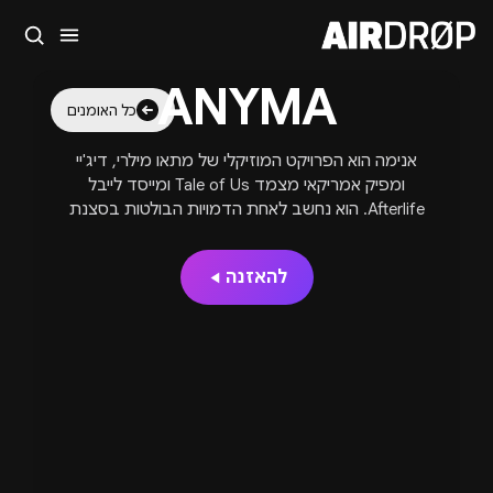
סגור
ANYMA
מה מחפשים?
כל האומנים
🎪
פסטיבלים
🎶
מועדונים
✈️
חו״ל
🔥
בקרוב
אנימה הוא הפרויקט המוזיקלי של מתאו מילרי, דיג'יי
טיפ: אפשר להקליד שם אומן, עיר, תאריך או שם חג.
ומפיק אמריקאי מצמד Tale of Us ומייסד לייבל
Afterlife. הוא נחשב לאחת הדמויות הבולטות בסצנת
הטכנו המלודי וה-progressive house, בזכות סאונד
עוצמתי וויז’ואלס דיגיטליים מרהיבים בהופעות. עם
להאזנה
להיטים כמו "Running", ‏"Eternity" ו-"Consciousness",
ושיתופי פעולה עם אמנים מובילים, Anyma הופיע על
במות הפסטיבלים הגדולים בעולם דוגמת
Tomorrowland ו-Ultra, והפך לאחד היוצרים המשפיעים
ביותר בז'אנר.