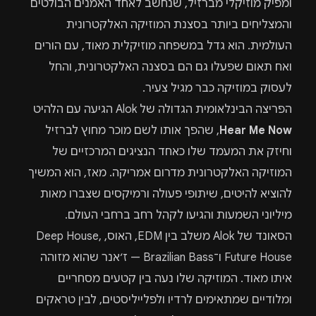
ומפיק מוזיקלי מברזיל, שנחשב לאחד האמנים הבולטים
והמצליחים ביותר בסצנת המוזיקה האלקטרונית
העולמית. הוא גדל במשפחה מוזיקלית מאוד, עם הורים
ואח תאום שפעלו גם הם בסצנה האלקטרונית, והחל
לעסוק במוזיקה כבר מגיל צעיר.
הפריצה הבינלאומית הגדולה של Alok הגיעה עם הלהיט
Hear Me Now
, שהפך אותו לשם מוכר מחוץ לברזיל
וחיזק את המעמד שלו כאחד הנציגים המרכזיים של
המוזיקה האלקטרונית מדרום אמריקה. מאז, הוא המשיך
להוציא להיטים, שיתופי פעולה ורמיקסים שצברו מאות
מיליוני השמעות והגיעו לקהל רחב ברחבי העולם.
הסאונד של Alok משלב בין EDM, האוס, Deep House,
Future House ו־Brazilian Bass — ז׳אנר שהוא מזוהה
איתו מאוד. המוזיקה שלו נעה בין קטעים מסחריים
ומלודיים שמתאימים לרדיו ולפלייליסטים, לבין טראקים