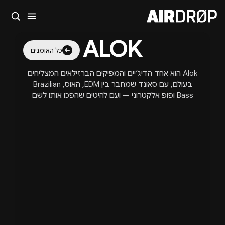
סגור
ALOK
מה מחפשים?
כל האומנים
🎪
פסטיבלים
🎶
מועדונים
✈️
חו״ל
🔥
בקרוב
Alok הוא אחד הדיג׳יים והמפיקים הברזילאים המצליחים
טיפ: אפשר להקליד שם אומן, עיר, תאריך או שם חג.
בעולם, עם סאונד שמחבר בין EDM, האוס, Brazilian
Bass ופופ אלקטרוני — ועם להיטים שהפכו אותו לשם
קבוע בבמות הגדולות בעולם.