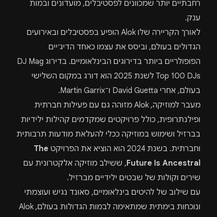
רחבתיים יותר שמכוונים לפסטיבלים, מועדונים ובמות
ענק.
לאורך הקריירה שלו Alok הופיע בפסטיבלים ובאירועים
הגדולים בעולם, וביסס את עצמו כאחד הדיג׳יים
הפופולריים ביותר בדירוגים הבינלאומיים. בדירוג DJ Mag
Top 100 DJs לשנת 2025 הוא דורג במקום השלישי
בעולם, אחרי David Guetta ו־Martin Garrix.
מעבר למוזיקה, Alok מזוהה גם עם פעילות חברתית
ופילנתרופית, כולל פרויקטים שמקדמים קהילות ילידיות
בברזיל ושימוש במוזיקה ככלי להעלאת מודעות תרבותית
וחברתית. בשנת 2024 הוא הוציא את הפרויקט
The
Future Is Ancestral
, ששילב מוזיקה אלקטרונית עם
שירים וקולות של שבטים ילידיים מברזיל.
עם שילוב של להיטים בינלאומיים, סאונד נגיש ועוצמתי
ונוכחות בימתית שמתאימה לבמות הגדולות בעולם, Alok