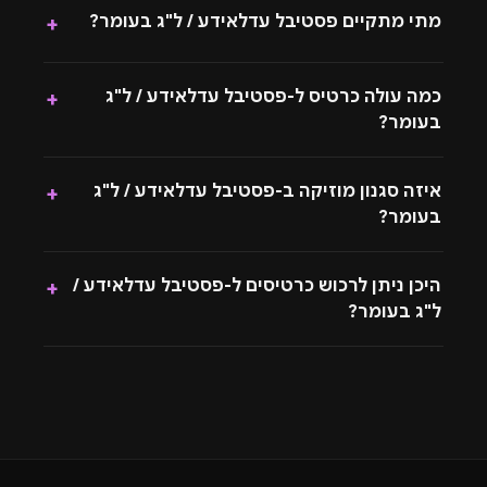
מתי מתקיים פסטיבל עדלאידע / ל"ג בעומר?
+
שחיים את המוזיקה ולא רק מגיעים לשמוע אותה.
מיקום ומתחם האירוע
כמה עולה כרטיס ל-פסטיבל עדלאידע / ל"ג
+
בעומר?
המיקום המדויק של פסטיבל עדלאידע ל״ג בעומר יפורסם
בקרוב. המתחם ייבחר בהתאם לאופי האירוע, עם דגש על
איזה סגנון מוזיקה ב-פסטיבל עדלאידע / ל"ג
+
נגישות, אווירה פתוחה, חיבור לטבע ותשתיות שיאפשרו חוויית
בעומר?
פסטיבל נוחה, בטוחה ומהנה.
היכן ניתן לרכוש כרטיסים ל-פסטיבל עדלאידע /
+
עד פרסום הפרטים המלאים, ניתן לצפות לאירוע באווירת
ל"ג בעומר?
טבע וחופש, שמתאים לחגיגות ל״ג בעומר ולסצנת הטראנס
בישראל. פרטים נוספים על הלוקיישן, שעות הפעילות,
הכרטיסים והליין-אפ יעלו בהמשך.