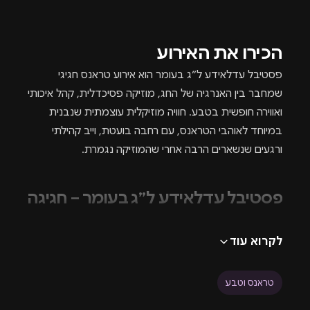
הכירו את האירוע
פסטיבל עדלאידע ל״ג בעומר הוא אירוע טראנס חגיגי
שמחבר בין האנרגיה של החג, מוזיקה פסיכדלית, קהל איכותי
ואווירה חופשית בטבע. חוויה מוזיקלית עוצמתית שנבנית
במיוחד לאוהבי הטראנס, עם רחבה בועטת, וייב קהילתי
ורגעים שנשארים הרבה אחרי שהמוזיקה נגמרת.
פסטיבל עדלאידע ל״ג בעומר – חגיגה
של טראנס, טבע ואנרגיה
לקרוא עוד
פסטיבל עדלאידע ל״ג בעומר מגיע במהדורה מיוחדת
שמוקדשת לאחד החגים הכי מזוהים עם אש, חופש, טבע
טראנס וטבע
וחיבור בין אנשים. במקום עוד אירוע רגיל, עדלאידע מביאה