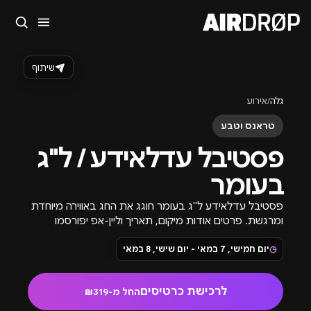
סגור
מה מחפשים?
שיתוף
🎪
פסטיבלים
🎶
מועדונים
✈️
חו״ל
🔥
בקרוב
גלה
/
אירוע
טיפ: אפשר להקליד שם אומן, עיר, תאריך או שם חג.
טראנס וטבע
פסטיבל עדלאידע / ל"ג
בעומר
פסטיבל עדלאידע ל"ג בעומר חוגג את החג באווירה מיוחדת
ומרגשת. פרטים אודות מיקום, תאריך וליין-אפ יפורסמו
בקרוב.
◷
יום חמישי, 7 במאי - יום שישי, 8 במאי
לרכישת כרטיסים
החל מ-₪319