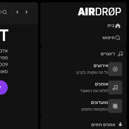
מ
בית
T
מה מחפשים?
🎪
פסטיבלים
🎶
מו
חיפוש
טיפ: אפשר להקליד שם אומן, ע
ז׳אנרים
אירועים
סאונ
כל מה שקורה בקרוב
וטכנ
אומנים
ל
לגלות את הסאונד
שיתו
מועדונים
המקומות החמים
אמנים חמים