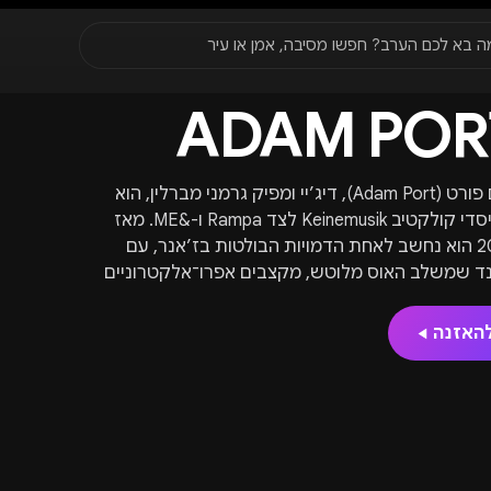
סגור
ה בא לכם הערב? חפשו מסיבה, אמן או עיר
ADAM POR
עדונים
✈️
חו״ל
🔥
בקרוב
יר, תאריך או שם חג.
אדם פורט (Adam Port), דיג’יי ומפיק גרמני מברלין, הוא
ממייסדי קולקטיב Keinemusik לצד Rampa ו-&ME. מאז
2009 הוא נחשב לאחת הדמויות הבולטות בז’אנר, עם
ד שמשלב האוס מלוטש, מקצבים אפרו־אלקטרוניים
ו גרובי. פורט מופיע על במות ופסטיבלים ברחבי
העולם, וב-2024 הוציא את הסינגל “Move” עם Stryv
האזנה
ושותפיו ל־Keinemusik, שהצטרף לרשימה עשירה של
פי פעולה והפקות מצליחות.