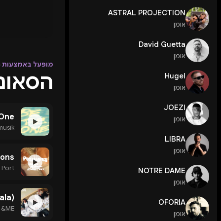
ASTRAL PROJECTION
אומן
David Guetta
אומן
מופעל באמצעות Apple Music
הסאונד של 
Hugel
אומן
JOEZI
 One
אומן
▶
musik
LIBRA
אומן
ions
▶
 Port
NOTRE DAME
אומן
ala)
OFORIA
▶
& &ME
אומן