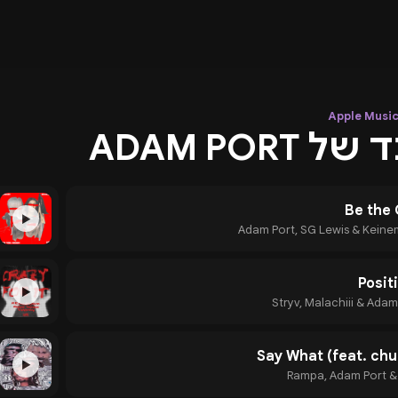
ADAM PORT
Be the
▶
Adam Port, SG Lewis & Keine
Posit
▶
Stryv, Malachiii & Adam
Say What (feat. chu
▶
Rampa, Adam Port 