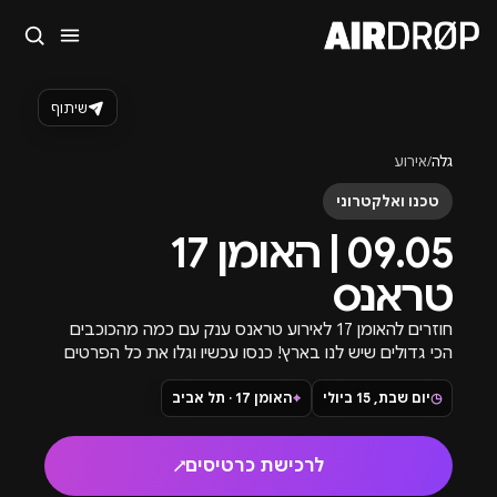
סגור
מה מחפשים?
שיתוף
🎪
פסטיבלים
🎶
מועדונים
✈️
חו״ל
🔥
בקרוב
גלה
/
אירוע
טיפ: אפשר להקליד שם אומן, עיר, תאריך או שם חג.
טכנו ואלקטרוני
09.05 | האומן 17
טראנס
חוזרים להאומן 17 לאירוע טראנס ענק עם כמה מהכוכבים
הכי גדולים שיש לנו בארץ! כנסו עכשיו וגלו את כל הפרטים
לאירוע.
◷
יום שבת, 15 ביולי
⌖
האומן 17 · תל אביב
לרכישת כרטיסים
↗