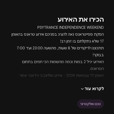
הכירו את האירוע
PSYTRANCE INDEPENDENCE WEEKEND
הפקת פסייטראנס גאה להציג בפניכם אירוע טראנס בהאומן
17 שלא נתקלתם בו זמן רב!
תתכוננו לריקודים של 8 שעות, מהשעה 23:00 ועד 7:00
בבוקר!
האירוע יכיל 2 במות וכמה מהשמות הכי חמים בתחום
הטראנס.
האומן 17 עצמאות 2024 - אירוע שלחובבי הז'אנר אסור
לפספס.
לקרוא עוד
הליינאפ המלא בתמונה
https://www.youtube.com/watch?v=lUv9KY9p1Uk
הפקת פסייטראנס מביאה לנו כמה מאומני מוזיקת הטראנס
טכנו ואלקטרוני
הכי גדולים בישראל! שטובי, ריברן, קרוקולוקו ועוד המון.