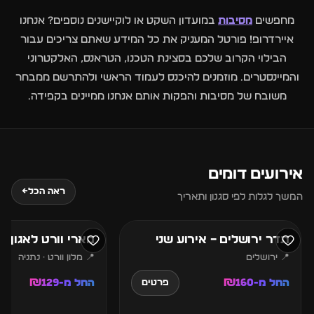
מחפשים
מסיבות
במועדון השקט או לוקיישנים נוספים? אנחנו
איירדרופ! פורטל המעניק את כל המידע שאתם צריכים עבור
הבילוי הקרוב שלכם בסצינת הטכנו, הטראנס, האלקטרוני
והמיינסטרים. מוזמנים להיכנס לעמוד הראשי ולהתרשם ממבחר
משובח של מסיבות והפקות אותם אנחנו ממיינים בקפידה.
אירועים דומים
7
6
ראה הכל
←
המשך לגלות לפי סגנון ותאריך
אוגוסט
אוגוסט
תדר ירושלים – אירוע שני
מארי וורט לאגון נ
📍 ירושלים
📍 מלון וורט · נתניה
החל מ-₪160
החל מ-₪129
פרטים