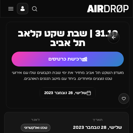
סגור
מה מחפשים?
31.10 | שבת שקט קלאב
📰
🔥
✈️
🎶
🎪
פסטיבלים
מועדונים
חו״ל
בקרוב
מגזין
תל אביב
טיפ: אפשר להקליד שם אומן, עיר, תאריך או שם חג.
רכישת כרטיסים
מועדון השקט תל אביב מחזיר את ימי שבת הקבועים שלו עם אירועי
טכנו נוצצים ומיוחדים. ביחד עם מיטב הנגנים האוהבים.
שלישי, 28 נובמבר 2023
תאריך
ז׳אנר
שלישי, 28 נובמבר 2023
טכנו ואלקטרוני