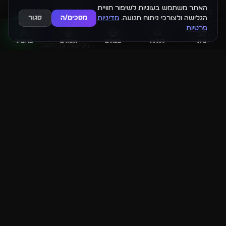
האתר משתמש בעוגיות לשיפור חוויית
מסיבות סילבסטר 2026
מסיבות בקורפו
הגלישה ולצורכי ניתוח תנועה.
מדיניות
מסכים/ה
סגור
פרטיות
מסיבות סוכות 2026
מסיבות באתונה
בית
לגלות
בעולם
אומנים
פרופיל
מסיבות בלימסול
איירדרופ (
AIRDROP.CO.IL
) אינו משרד כרטיסים. האתר מספק קישורים
חיצוניים בלבד ואינו אחראי בשום צורה על התוכן, העלויות והתשלומים.
אנו מפליגים על פי ראות עינינו על אירועים בלבד.
הניגון מתבצע באמצעות שירותי צד שלישי. כל הזכויות שמורות לבעלי
הזכויות.
© זכויות יוצרים 2026 כל הזכויות שמורות לאיירדרופ מסיבות.
אודותינו
הצהרת נגישות
מדיניות פרטיות
תנאי שימוש
זכויות יוצרים