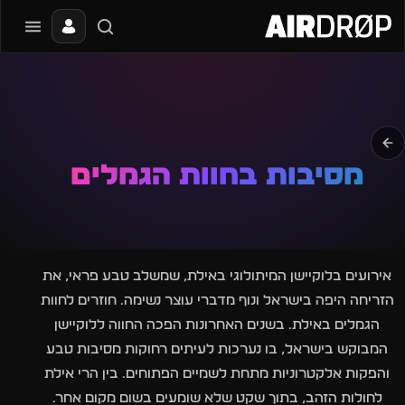
סגור
מה מחפשים?
📰
🔥
✈️
🎶
🎪
פסטיבלים
מועדונים
חו״ל
בקרוב
מגזין
טיפ: אפשר להקליד שם אומן, עיר, תאריך או שם חג.
מסיבות בחוות הגמלים
אירועים בלוקיישן המיתולוגי באילת, שמשלב טבע פראי, את
הזריחה היפה בישראל ונוף מדברי עוצר נשימה. חוזרים לחוות
הגמלים באילת. בשנים האחרונות הפכה החווה ללוקיישן
המבוקש בישראל, בו נערכות לעיתים רחוקות מסיבות טבע
והפקות אלקטרוניות מתחת לשמיים הפתוחים. בין הרי אילת
לחולות הזהב, בתוך שקט שלא שומעים בשום מקום אחר.