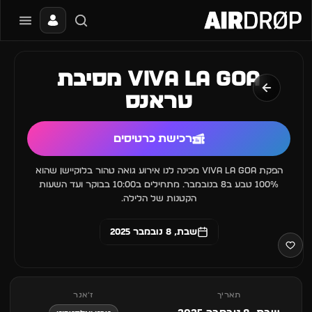
סגור
מה מחפשים?
VIVA LA GOA מסיבת
📰
🔥
✈️
🎶
🎪
פסטיבלים
מועדונים
חו״ל
בקרוב
מגזין
טראנס
טיפ: אפשר להקליד שם אומן, עיר, תאריך או שם חג.
רכישת כרטיסים
הפקת VIVA LA GOA מכינה לנו אירוע גואה טהור בלוקיישן שהוא
100% טבע ב8 בנובמבר. מתחילים ב10:00 בבוקר ועד השעות
הקטנות של הלילה.
שבת, 8 נובמבר 2025
תאריך
ז׳אנר