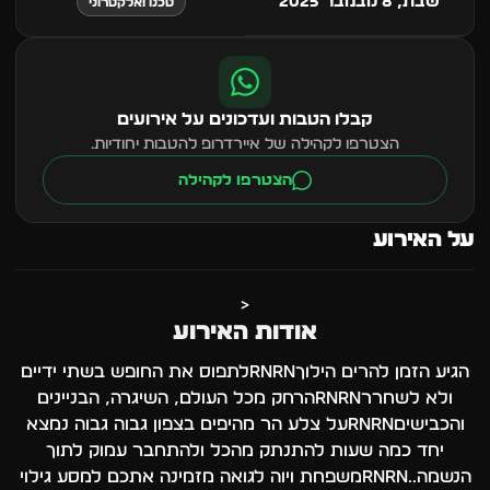
שבת, 8 נובמבר 2025
טכנו ואלקטרוני
קבלו הטבות ועדכונים על אירועים
הצטרפו לקהילה של איירדרופ להטבות יחודיות.
הצטרפו לקהילה
על האירוע
<
אודות האירוע
הגיע הזמן להרים הילוךrnrnלתפוס את החופש בשתי ידיים
ולא לשחררrnrnהרחק מכל העולם, השיגרה, הבניינים
והכבישיםrnrnעל צלע הר מהיפים בצפון גבוה גבוה נמצא
יחד כמה שעות להתנתק מהכל ולהתחבר עמוק לתוך
הנשמה..rnrnמשפחת ויוה לגואה מזמינה אתכם למסע גילוי