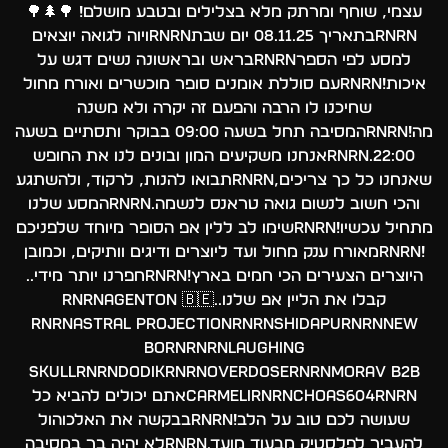
עצמי, שוחף ומרתק מלא בצלילים ובטבע מושלם! 🌳🌲🌳
rnrnבתאריך 08.11.25 יום שבתrnrnויוה לגואה יוצאים
למסע לפי הספרrnrnבראש ובראשונה נשים דגש על
איכות!rnrnעם סוללת אומנים סופר מוכשרים ואורח מחול
שחיכנו לו הרבה והפעם זה יקרה ולא משנה
מה!rnrnהמסיבה תחל בשעה 09:00 בבוקר ותסתיים בשעה
22:00.rnrnאנחנו משקיעים המון ובונים לנו את החופש
שאנחנו כל כך צריכים,rnrnתבואו להנות, לרקוד, ולהשתגע
והכי חשוב לנשום גואה טראנס לנשמה.rnrnהמסע שלנו
מתחיל עכשיו!rnrnשימו לב ללין אפ הסופר מיוחד שלפניכם
!rnrnמאורח ענק מחול ועד ליוצרים ודיגים וותיקים, וכמובן
היוצרים הצעירים הכי חמים בארץ!rnrnחפרנו יותר מידי..
קבלו את הליין אפ שלנו..rnrnAgenton 🇧🇪
rnrnAstral projectionrnrnShidapurnrnNew
bornrnrnLaughing
skullrnrndodikrnrnOverdosernrnMorav B2b
CarmelirnrnChoas604rnrnאתם יכולים להביא כל
שעושה לכם טוב על הלב!rnrnבבקשה את האלכוהול
להעביר לפלסטיק מבעוד מועד.rnrnלא יהיה בר במסיבה