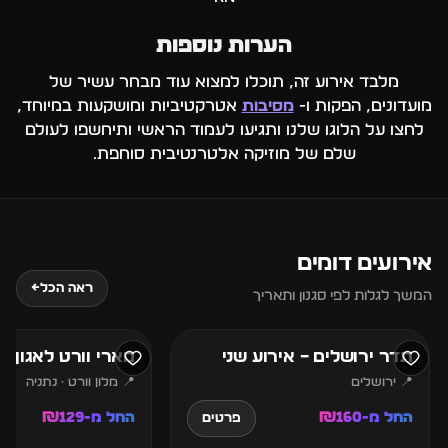
הערות נוספות
מלבד אירוע זה, תוכלו למצוא עוד מבחר עשיר של
מועדונים, הפקות ו-
מסיבות
אטרקטיביות ומושקעות במיוחד,
לחצו על הלוגו שלנו ותגיעו לעמוד הראשי ותיחשפו לעולם
שלם של מוזיקה אלטרנטיבית סוחפת.
אירועים דומים
7
6
ראה הכל
←
המשך לגלות לפי סגנון ותאריך
אוגוסט
אוגוסט
תדר ירושלים – אירוע שני
מארי וורט לאגון נ
📍 ירושלים
📍 מלון וורט · נתניה
החל מ-₪160
החל מ-₪129
פרטים