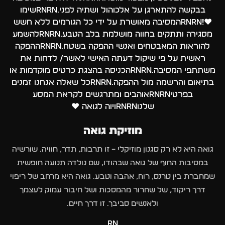
בבקשה להתארגן על אלכוהול ושתיה לפני.rnrnשימו
♥️!rnrnהמסיבה מאושרת על ידי כל הגורמים ללא חשש
מסגירה ותתקים בחווה מושלמת בלב הטבע.rnrnלהשמע
להוראות המאבטחים ואנשי ההפקה בשטח.rnrnההפקה
ראשית על פי שיקול דעתה האישי לאשר/ לדחות את
משתתפי המסיבה.rnrnהכניסה בהצגת כרטיס מוקדמות או
בתיאום והרשמה מול ההפקה.rnrnכל שאלה אנחנו זמנים
בפרטיrnrnאוהבים ומתרגשים לקראת המסע
שלנוrnrnויוה לגואה ❤️
מוזיקת גואה
גואה היא לא רק סגנון מוזיקלי – זו תרבות, תדר, חוויה. שורשיה
במסיבות החוף של גואה שבהודו, שם נולדה תנועה חופשית
שמחברת בין טרנס, רוח, אהבה וטבע. גואה היא מרחב של ריפוי
דרך ריקוד, של שחרור מהמסכות ושל חיבור עמוק לעצמך
ולאנשים סביבך. זו דרך חיים.
rn