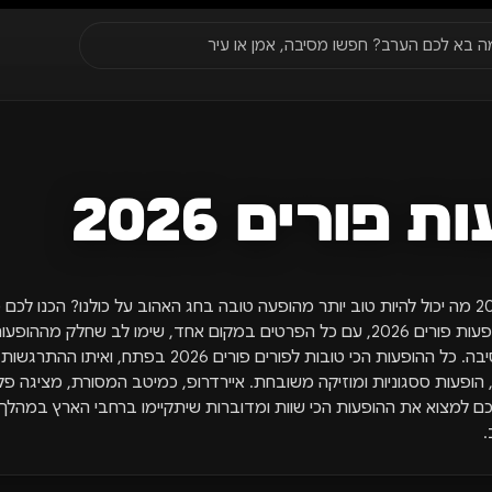
סגור
ה בא לכם הערב? חפשו מסיבה, אמן או עיר
עדונים
✈️
חו״ל
🔥
בקרוב
יר, תאריך או שם חג.
 פורים 2026
הופעות פורים 2026 מה יכול להיות טוב יותר מהופעה טובה בחג האהוב על כולנו? הכנו לכ
כרטיסים לשלל הופעות פורים 2026, עם כל הפרטים במקום אחד, שימו לב שחלק מה
ואף במתכונת מסיבה. כל ההופעות הכי טובות לפורים פורים 2026 בפתח, וא
, הופעות ססגוניות ומוזיקה משובחת. איירדרופ, כמיטב המסורת, מציגה פ
כם למצוא את ההופעות הכי שוות ומדוברות שיתקיימו ברחבי הארץ במהלך 
.