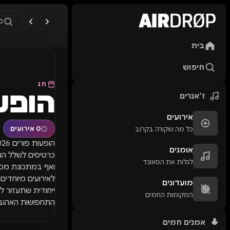
מ
בית
מה מחפשים?
🎪
פסטיבלים
🎶
מו
חיפוש
טיפ: אפשר להקליד שם אומן, ע
חג
הופעות
ז׳אנרים
אירועים
0
אירועים
כל מה שקורה בקרוב
אומנים
לגלות את הסאונד
לאירועים מיוחדים
מועדונים
ייחודית שתעזור ל
המקומות החמים
התחפושות האהוב
אמנים חמים