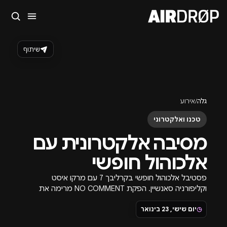
סגור
מה מחפשים?
שיתוף
🎪
פסטיבלים
🎶
מועדונים
✈️
חו״ל
🔥
בקרוב
טיפ: אפשר להקליד שם אומן, עיר, תאריך או שם חג.
גלה
/
אירוע
טכנו ואלקטרוני
מסיבה אלקטרונית עם
אלכוהול חופשי
פסטיבל אלכוהול חופשי בקרליבך 7 עם מרקו איסט
וקליפורניה סאנשיין. הפקת NO COMMENT מרימה את
הכפפה באירוע אלקטרוני עם אלכוהול ללא הגבלה.
◷
יום שישי, 23 בינואר