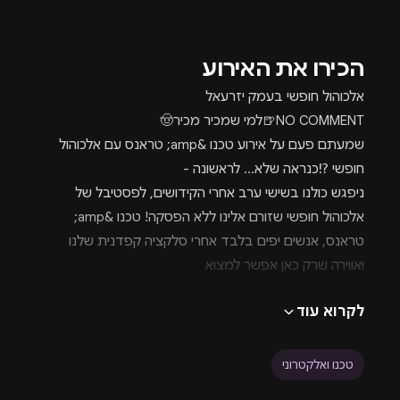
הכירו את האירוע
אלכוהול חופשי בעמק יזרעאל
NO COMMENT🍺למי שמכיר מכיר🤠
שמעתם פעם על אירוע טכנו &amp; טראנס עם אלכוהול
חופשי ⁉️כנראה שלא… לראשונה -
ניפגש כולנו בשישי ערב אחרי הקידושים, לפסטיבל של
אלכוהול חופשי שזורם אלינו ללא הפסקה! טכנו &amp;
טראנס, אנשים יפים בלבד אחרי סלקציה קפדנית שלנו
ואווירה שרק כאן אפשר למצוא
נו בלי חפירות, מה שותים ¿🍺לערב כזה מיוחד, ארגנו לא
לקרוא עוד
אחד אלא שני מתחמי בר! שלא תצטרכו לחכות בתור, מעל
400 ליטר של אלכוהול חופשי שיזרום וכלל סוגי משקאות כולל
וודקה, ערק, טקילה, טובי 60 בירות קרות, וטובי 60 כבר
טכנו ואלקטרוני
אמרנו?