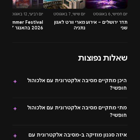
יום חמישי, 6 באוגוסט
יום שישי, 7 באוגוסט
יום רביעי, 12 באוגוסט
יו
תדר ירושלים – אירוע
מארי וורט לאגון
Summer Festival
שני
נתניה
2026 בהאנגר 17 תל
t
אביב
ב
6
שאלות נפוצות
היכן מתקיים מסיבה אלקטרונית עם אלכוהול
+
חופשי?
מתי מתקיים מסיבה אלקטרונית עם אלכוהול
+
חופשי?
איזה סגנון מוזיקה ב-מסיבה אלקטרונית עם
+