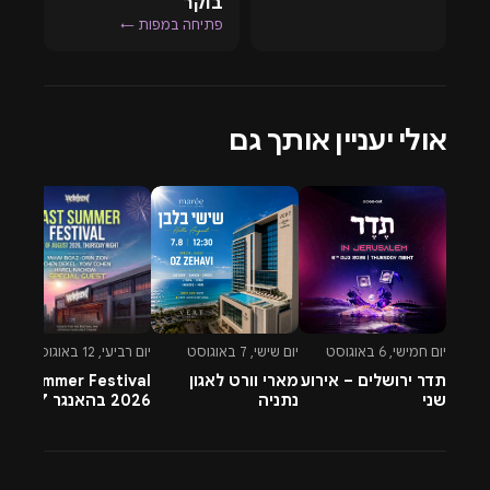
בוקר
פתיחה במפות ←
אולי יעניין אותך גם
יום חמישי, 6 באוגוסט
יום שישי, 7 באוגוסט
יום רביעי, 12 באוגוסט
יו
תדר ירושלים – אירוע
מארי וורט לאגון
Summer Festival
שני
נתניה
2026 בהאנגר 17 תל
t
אביב
ב
6