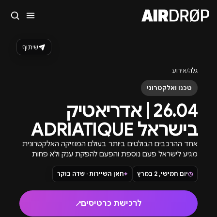
סגור
מה מחפשים?
שיתוף
🎪
פסטיבלים
🎶
מועדונים
✈️
חו״ל
🔥
בקרוב
גלה
/
אירוע
טיפ: אפשר להקליד שם אומן, עיר, תאריך או שם חג.
טכנו ואלקטרוני
26.04 | אדריאטיק
בישראל ADRIATIQUE
אחד ההרכבים הבולטים ביותר בעולם המוזיקה האלקטרונית
מגיע לישראל פעם נוספת והפעם להפקת ענק ולא פחות
מפארק אריאל שרון בתל אביב.
◷
יום חמישי, 2 במרץ
⌖
חאן השיירות · שדה בוקר
לרכישת כרטיסים
↗