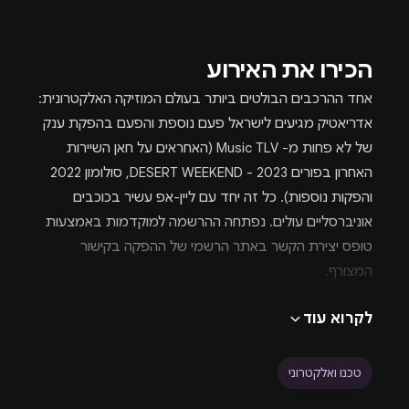
הכירו את האירוע
אחד ההרכבים הבולטים ביותר בעולם המוזיקה האלקטרונית:
אדריאטיק מגיעים לישראל פעם נוספת והפעם בהפקת ענק
של לא פחות מ- Music TLV (האחראים על חאן השיירות
האחרון בפורים 2023 - DESERT WEEKEND, סולומון 2022
והפקות נוספות). כל זה יחד עם ליין-אפ עשיר בכוכבים
אוניברסליים עולים. נפתחה ההרשמה למוקדמות באמצעות
טופס יצירת הקשר באתר הרשמי של ההפקה בקישור
המצורף.
מופע הX של אדריאטיק יארח שני הרכבים מעבר לים:
לקרוא עוד
Ae:ther
Ivory
מכירת כרטיסים כבר החלה.
טכנו ואלקטרוני
החברה מצהירה כי מדובר באירוע מרתק, סוחף ועוצר נשימה