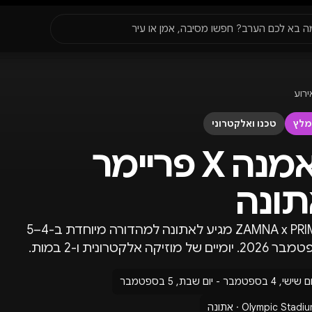
סגור
ה בא לכם הערב? חפשו מסיבה, אמן או עיר
עדונים
✈️
חו״ל
🔥
בקרוב
ירוע
יר, תאריך או שם חג.
מלץ
טכנו ואלקטרוני
זאמנה X פריימר
תונה
ZAMNA x PRIMER מגיע לאתונה למהדורה מיוחדת ב-4–5
מיים של מוזיקה אלקטרונית ו-2 במות.
שישי, 4 בספטמבר - יום שבת, 5 בספטמבר
Olympic Stadi · אתונה