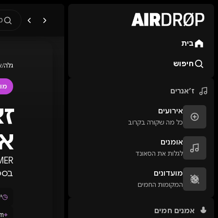
מ
בית
מה מחפשים?
🎪
פסטיבלים
🎶
מו
חיפוש
גלה
/
א
טיפ: אפשר להקליד שם אומן, ע
מו
ז׳אנרים
אירועים
כל מה שקורה בקרוב
א
אומנים
לגלות את הסאונד
בספטמבר 2026. יו
מועדונים
המקומות החמים
◷
יום 
אמנים חמים
⌖
um