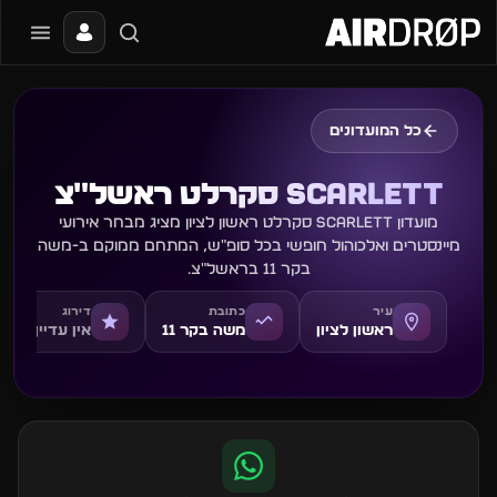
סגור
מה מחפשים?
כל המועדונים
📰
🔥
✈️
🎶
🎪
פסטיבלים
מועדונים
חו״ל
בקרוב
מגזין
Scarlett סקרלט ראשל״צ
טיפ: אפשר להקליד שם אומן, עיר, תאריך או שם חג.
מועדון Scarlett סקרלט ראשון לציון מציג מבחר אירועי
מיינסטרים ואלכוהול חופשי בכל סופ״ש, המתחם ממוקם ב-משה
בקר 11 בראשל״צ.
עיר
כתובת
דירוג
ראשון לציון
משה בקר 11
אין עדיין