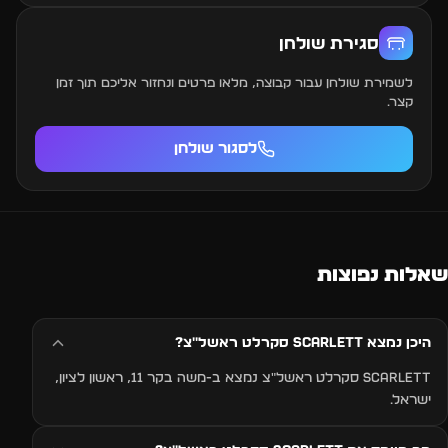
תעודה מזהה פיזית, וכמות המשתתפים מוגבלת בהתאם לרישוי.
סגירת שולחן
ההפקה שמה דגש על התנהלות מכבדת, שמירה על המרחב
האישי ואווירה בטוחה ונעימה – ומבהירה כי מי שלא יעמוד
לשמירת שולחן עבור קבוצה, מלאו פרטים ונחזור אליכם תוך זמן
בכללים, לא יוכל להיכנס או ייצא מהאירוע.
קצר.
לסגור שולחן
שאלות נפוצות
היכן נמצא Scarlett סקרלט ראשל״צ?
Scarlett סקרלט ראשל״צ נמצא ב-משה בקר 11, ראשון לציון,
ישראל.