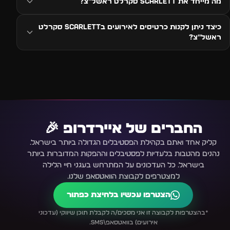
מה מייחד את Scarlett סקרלט ראשל״צ?
כיצד ניתן לקנות כרטיסים לאירועים בScarlett סקרלט
ראשל״צ?
החברים של איירדרופ 🎉
קליק אחד ואתם בקהילת הפסטיבלים הגדולה ביותר בישראל.
נהנים מהטבות בלעדיות לפסטיבלים וההפקות המדוברות ביותר
בישראל. כל העדכונים על המתרחש בעגני חיי הלילה
למצטרפים לקבוצת הוואטסאפ שלנו.
הצטרפו עכשיו בלחיצת כפתור
*בהצטרפות לקבוצה זו אני מסכים/ה לקבלת תוכן שיווקי (עדכוני
אירועים) בוואטסאפ\SMS.