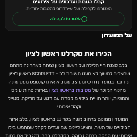
קבלו הטבות ועדכונים על אירועים
הצטרפו לקהילה של איירדרופ להטבות יחודיות.
הצטרפו לקהילה
על המועדון
הכירו את סקרלט ראשון לציון
בלב סצנת חיי הלילה של ראשון לציון נפתח לאחרונה מתחם
שמצליח למשוך לא מעט תשומת לב –
Scarlett ראשון לציון
.
מדובר במועדון חדש ומעוצב שמביא איתו קונספט מעט שונה
מהנוף המוכר של
מסיבות בראשון לציון
באזור: פחות עומס
והמוניות, יותר חוויית בילוי מוקפדת עם דגש על מוזיקה, סטייל
וקהל איכותי.
המועדון ממוקם ברחוב משה בקר 11 בראשון לציון, בלב אזור
הבילויים של העיר, ומציע ליינים שמיועדים לקהל שמחפש בילוי
איכותי עם הפקה ברמה גבוהה. בסקרלט בחרו להגביל את כמות