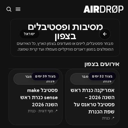
סגור
מסיבות ופסטיבלים
מה מחפשים?
בצפון
ישראל
🎪
פסטיבלים
🎶
מועדונים
✈️
חו״ל
🔥
בקרוב
מבחר פסטיבלים, ליינים או מועדונים בצפון הארץ, כל האירועים
טיפ: אפשר להקליד שם אומן, עיר, תאריך או שם חג.
המומלצים במגוון ז'אנרים מוזיקליים מעפולה ועד קרית שמונה.
אירועים בצפון
בעוד 32 ימים
בעוד 39 ימים
חמישי, 10 ספטמבר
חמישי, 17 ספטמבר
2026
2026
אמריקנה כנרת ראש
פסטיבל make
השנה 2026 –
sense כנרת ראש
פסטיבל טראנס על
השנה 2026
📍 חוף דוגית · כנרת
שפת הכנרת
📍 כנרת