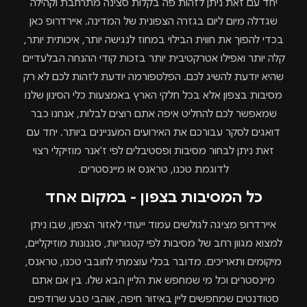
יחד עם זאת ניתן לזהות פה בקלות סצינה מתרחבת וקהילה
שגדלה מיום ליום בגזרה הצפונית של המדינה. איירדרופ כאן
בכדי להפוך את חווית הבילוי במחוז לנגישה יותר, איכותית יותר,
קלה יותר ואפילו אטרקטיבית יותר בזכות קודי ההנחה הבלעדיים
שהיא יודעת להשיג לכם. הפלטפורמה יודעת לזהות לכם לא רק
מסיבות בצפון אלא בכל חלקי הארץ באמצעות כלי הסינון שלנו
שמאפשר לכם להחליט איפה אתם רוצים לבלות, אנחנו כבר
דואגים לסקר עבורכם את האירועים המעניינים ביותר. יחד עם
זאת ניתן לבחור מסיבות ופסטיבלים לפי ז'אנר מוזיקלי רצוי
לדוגמת טכנו, טראנס או מיינסטרים.
כל המסיבות בצפון - במקום אחד
איירדרופ מציגה לגולשים עמוד ייעודי לאזור הצפון, שבו ניתן
למצוא מגוון רחב של מסיבות לפי קטגוריות, סגנונות מוזיקליים,
מיקומים ותאריכים. מדובר בכלי עוצמתי לחובבי טכנו, טראנס,
מיינסטרים וכל מי שמחפש את הליין הבא שלו. בין אם אתם
סטודנטים שמחפשים ליין באיזור חיפה, אוהבי טבע שרודפים