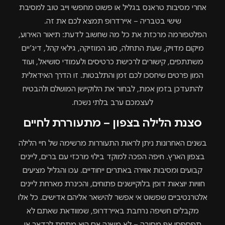
אחרי מסיבות טראנס בגליל או פשוט מחפשי וייב טוב למסיבת
שישי בטבריה – איירדרופ תמצא לכם את זה.
הפלטפורמה מרכזת את כל מה שחשוב לדעת: תיאור האירוע,
מיקום מדויק, שעת התחלה, סוג המוזיקה, גילאי קהל, דיג’יים
משתתפים, קישורים לרכישת כרטיסים ולעמודי סושיאל, ועוד
המון פרטים שיחסכו לכם זמן והתלבטות. זו הדרך האידאלית
להתעדכן בזמן אמת, לבחור את הלוקיישן המושלם ולהבטיח
לעצמכם ערב בלתי נשכח.
סצנת הלילה בצפון – מתעוררת לחיים
בשנים האחרונות ניתן לראות התעוררות מרשימה של חיי הלילה
בצפון הארץ. חיפה הפכה למוקד בילוי מרכזי עם ברים, ליינים
קבועים ומסיבות אווירה באתרים ייחודיים. עכו והגליל מציעים
חוויות יוצאות דופן בלוקיישנים פתוחים, והכינרת מארחת ליינים
אלטרנטיביים שפשוט אי אפשר להישאר אליהם אדישים. כל אלו
מקבלים חשיפה נרחבת באיירדרופ, שמוודאת שאתם לא
תפספסו אף מסיבה – לא משנה אם היא מתחת לרדאר או