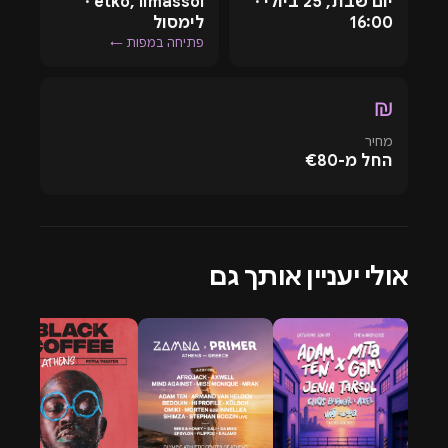
יום שבת, 25 ביולי ·
etko, limassol ·
אפריקאיות ואנרגיה מודרנית של רחבות ענק.
16:00
לימסול
הסגנון של HUGEL מזוהה מיד: עמוק, קצבי, חם, שבטי ומלא
פתיחה במפות ←
רגש. הוא מצליח לשלב בין אווירת איביזה, גרוב לטיני, נגיעות
אוריינטליות וביטים אפרו-האוסיים שמחזיקים רחבה שלמה
₪
באוויר. זו בדיוק הסיבה שהסטים שלו הפכו למבוקשים
מחיר
במועדונים ובפסטיבלים הגדולים בעולם.
החל מ-€80
מה מחכה לכם באירוע HUGEL Limassol?
האירוע בלימסול צפוי להביא חוויית Afro House בינלאומית
מלאה - לא עוד מסיבה רגילה, אלא ערב שנבנה סביב
סאונד, אווירה וקהל שמגיע בשביל מוזיקה. HUGEL ידוע
אולי יעניין אותך גם
ביכולת שלו לקחת רחבה למסע מוזיקלי הדרגתי, כזה
שמתחיל בגרוב עמוק ומגיע לשיאים אנרגטיים עם קטעים
שמרגישים כמו המנונים של קיץ.
הקהל באירוע צפוי ליהנות משילוב של מוזיקה אלקטרונית
חמה, אווירת חופש, הפקה מוקפדת ואנרגיה שמתאימה
בדיוק ללימסול ביולי. עבור ישראלים שמחפשים אירוע קיץ
קרוב, קפריסין הופכת שוב לאחד היעדים הנוחים והחזקים