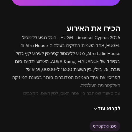
הכירו את האירוע
HUGEL Limassol Cyprus 2026 - הוגל מגיע ללימסול
HUGEL, אחד השמות החזקים בעולם ה-Afro House וה-
Afro Latin House, מגיע ללימסול קפריסין לאירוע קיץ גדול
במיוחד של AURA &amp; FLYDANCE. האירוע יתקיים ביום
שבת, 25 ביולי, בין השעות 16:00 ל-00:00, ויביא אל
קפריסין את אחד האמנים המדוברים ביותר בסצנת המוזיקה
האלקטרונית העולמית.
עם סאונד שמחבר בין אפרו האוס, לטין האוס, מקצבים
אוריינטליים, השפעות שבטיות ואנרגיה של רחבות ענק,
לקרוא עוד
HUGEL הפך בשנים האחרונות לאחד האמנים שמובילים את
הגל החדש של המוזיקה האלקטרונית בעולם. ההופעה שלו
בלימסול צפויה להיות חוויה מוזיקלית קיצית, בינלאומית
טכנו ואלקטרוני