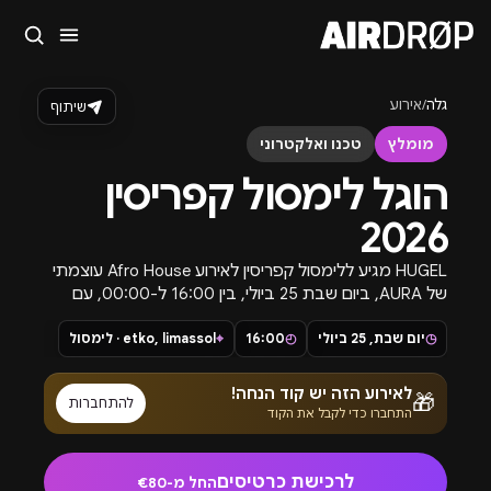
סגור
מה מחפשים?
גלה
/
אירוע
שיתוף
🎪
פסטיבלים
🎶
מועדונים
✈️
חו״ל
🔥
בקרוב
מומלץ
טכנו ואלקטרוני
טיפ: אפשר להקליד שם אומן, עיר, תאריך או שם חג.
הוגל לימסול קפריסין
2026
HUGEL מגיע ללימסול קפריסין לאירוע Afro House עוצמתי
של AURA, ביום שבת 25 ביולי, בין 16:00 ל-00:00, עם
סאונד לטיני, שבטי ועמוק באווירת קיץ ים-תיכונית.
◷
יום שבת, 25 ביולי
◴
16:00
⌖
etko, limassol · לימסול
לאירוע הזה יש קוד הנחה!
🎁
להתחברות
התחברו כדי לקבל את הקוד
לרכישת כרטיסים
החל מ-€80