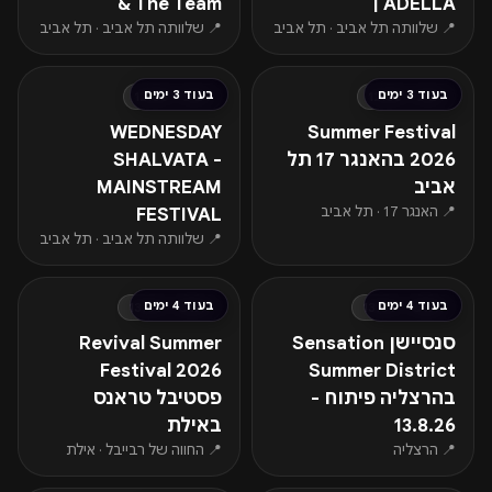
& The Team
| ADELLA
📍 שלוותה תל אביב · תל אביב
📍 שלוותה תל אביב · תל אביב
החל מ-₪96
החל מ-₪80
בעוד 3 ימים
בעוד 3 ימים
רביעי · 12.08
רביעי · 12.08
WEDNESDAY
Summer Festival
2026 בהאנגר 17 תל
SHALVATA -
אביב
MAINSTREAM
📍 האנגר 17 · תל אביב
FESTIVAL
📍 שלוותה תל אביב · תל אביב
החל מ-₪235
החל מ-₪177
בעוד 4 ימים
בעוד 4 ימים
חמישי · 13.08
חמישי · 13.08
סנסיישן Sensation
Revival Summer
Festival 2026
Summer District
בהרצליה פיתוח -
פסטיבל טראנס
13.8.26
באילת
📍 הרצליה
📍 החווה של רבייבל · אילת
החל מ-₪109
החל מ-₪80