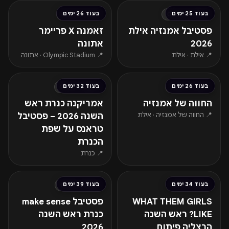
בעוד 25 ימים
בעוד 26 ימים
חמישי · 03.09
שישי · 04.09
פסטיבל אמנזיה אילת
זאמנה X פריימר
2026
אתונה
📍 אילת · אילת
📍 Olympic Stadium · אתונה
החל מ-₪190
החל מ-₪276
בעוד 26 ימים
בעוד 32 ימים
שישי · 04.09
חמישי · 10.09
החווה של אמנזיה
אמריקנה כנרת ראש
📍 החווה של אמנזיה · אילת
השנה 2026 – פסטיבל
טראנס על שפת
הכנרת
📍 כנרת
החל מ-₪131
החל מ-₪400
בעוד 34 ימים
בעוד 39 ימים
שבת · 12.09
חמישי · 17.09
WHAT THEM GIRLS
פסטיבל make sense
LIKE? ראש השנה
כנרת ראש השנה
הרצליה פיתוח
2026