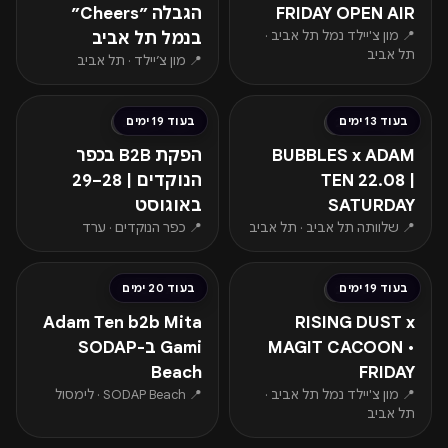
FRIDAY OPEN AIR
הגבלה ״Cheers״
📍 מון צ'יילד נמל תל אביב ·
בנמל תל אביב
תל אביב
📍 מון צ׳יילד · תל אביב
החל מ-₪60
החל מ-₪300
בעוד 13 ימים
בעוד 19 ימים
שבת · 22.08
שישי · 28.08
BUBBLES x ADAM
הפקת B2B בכפר
TEN 22.08 |
הנוקדים | 28–29
SATURDAY
באוגוסט
📍 שלוותה תל אביב · תל אביב
📍 כפר הנוקדים · ערד
החל מ-€30
בעוד 19 ימים
בעוד 20 ימים
שישי · 28.08
שבת · 29.08
Adam Ten b2b Mita
RISING DUST x
MAGIT CACOON •
Gami ב-SODAP
Beach
FRIDAY
📍 מון צ'יילד נמל תל אביב ·
📍 SODAP Beach · לימסול
תל אביב
החל מ-₪849
החל מ-€64