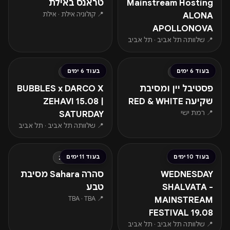
Mainstream Hosting
טראנס באילת
📍 קולוניה אילת · אילת
ALONA
APOLLONOVA
📍 שלוותה תל אביב · תל אביב
החל מ-₪169
החל מ-₪60
בעוד 6 ימים
בעוד 6 ימים
שבת · 15.08
שבת · 15.08
פסטיבל יין ומסיבת
BUBBLES x DARCO X
שקיעה RED & WHITE
ZEHAVI 15.08 |
📍 רמת ישי
SATURDAY
📍 שלוותה תל אביב · תל אביב
החל מ-₪80
החל מ-₪236
בעוד 10 ימים
בעוד 11 ימים
רביעי · 19.08
חמישי · 20.08
WEDNESDAY
סהרה Sahara מסיבת
SHALVATA -
טבע
📍 TBA · TBA
MAINSTREAM
FESTIVAL 19.08
📍 שלוותה תל אביב · תל אביב