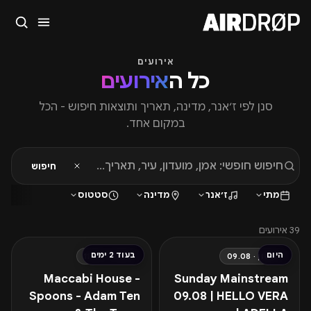
סגור
אירועים
מה מחפשים?
כל ה
אירועים
🎪
פסטיבלים
🎶
מועדונים
✈️
חו״ל
🔥
בקרוב
סנן לפי ז׳אנר, מדינה, תאריך ותוצאות חיפוש - הכל
טיפ: אפשר להקליד שם אומן, עיר, תאריך או שם חג.
במקום אחד.
חיפוש
מתי
ז׳אנר
מדינה
סטטוס
החל מ-₪80
החל מ-₪105
39 אירועים
היום
בעוד 2 ימים
ראשון · 09.08
שלישי · 11.08
Maccabi House -
Sunday Mainstream
Spoons - Adam Ten
09.08 | HELLO VERA