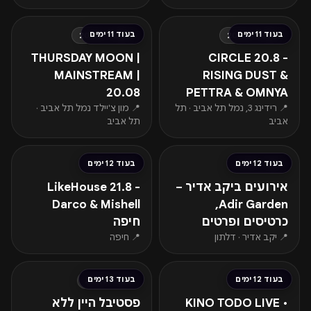
החל מ-₪130
החל מ-₪109
בעוד 11 ימים
בעוד 11 ימים
חמישי · 20.08
חמישי · 20.08
THURSDAY MOON |
CIRCLE 20.8 -
MAINSTREAM |
RISING DUST &
20.08
PETTRA & OMNYA
📍 רידינג 3, נמל תל אביב · תל
📍 מון צ'יילד נמל תל אביב ·
אביב
תל אביב
החל מ-₪159
החל מ-₪167
בעוד 12 ימים
בעוד 12 ימים
שישי · 21.08
שישי · 21.08
אירועים ביקב אדיר –
LikeHouse 21.8 -
Darco & Mishell
Adir Garden,
כרטיסים ופרטים
חיפה
📍 יקב אדיר · דלתון
📍 חיפה
החל מ-₪179
בעוד 12 ימים
בעוד 13 ימים
שישי · 21.08
שבת · 22.08
KINO TODO LIVE •
פסטיבל היין ללא