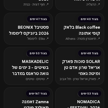
📍 הרצליה
📍 חוף דוגית · כנרת
החל מ-₪2,390
החל מ-€85
בעוד 40 ימים
בעוד 47 ימים
שישי · 18.09
שישי · 25.09
Black coffee בלאק
פסטיבל BEONIX
קופי אתונה
2026 ביוניקס לימסול
📍 תיאטרון פטרה · Athens
📍 Etko · לימסול
החל מ-₪269
החל מ-₪583
בעוד 48 ימים
בעוד 53 ימים
שבת · 26.09
חמישי · 01.10
SOLAR סוכות פארק
MASKADELIC
אריאל שרון אדם טן
בשיטים - 3 ימים של
ומיטה גאמי
גואה טראנס במדבר
📍 פארק אריאל שרון · תל אביב
📍 שיטים · שיטים
החל מ-₪199
בעוד 53 ימים
בעוד 167 ימים
חמישי · 01.10
שבת · 23.01
NOMADICA
Zamna זאמנה
FESTIVAL 2026 -
תאילנד פוקט