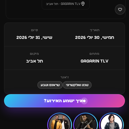
Gagarin TLV · תל אביב
תאריך
סיום
חמישי, 30 יולי 2026
שישי, 31 יולי 2026
מתחם
מיקום
Gagarin TLV
תל אביב
ז׳אנר
טכנו ואלקטרוני
טראנס וטבע
איך ישמע האירוע?