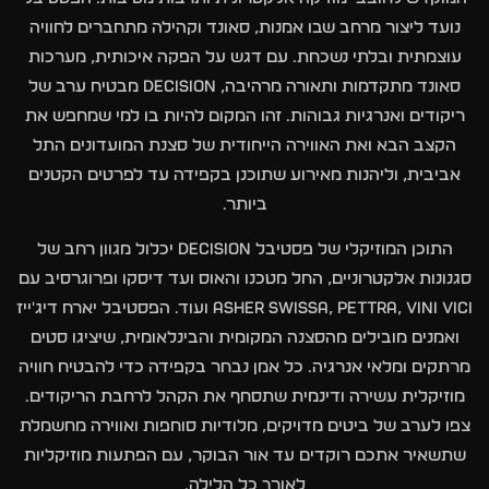
נועד ליצור מרחב שבו אמנות, סאונד וקהילה מתחברים לחוויה
עוצמתית ובלתי נשכחת. עם דגש על הפקה איכותית, מערכות
סאונד מתקדמות ותאורה מרהיבה, DECISION מבטיח ערב של
ריקודים ואנרגיות גבוהות. זהו המקום להיות בו למי שמחפש את
הקצב הבא ואת האווירה הייחודית של סצנת המועדונים התל
אביבית, וליהנות מאירוע שתוכנן בקפידה עד לפרטים הקטנים
ביותר.
התוכן המוזיקלי של פסטיבל DECISION יכלול מגוון רחב של
סגנונות אלקטרוניים, החל מטכנו והאוס ועד דיסקו ופרוגרסיב עם
Asher Swissa, Pettra, Vini Vici ועוד. הפסטיבל יארח דיג'ייז
ואמנים מובילים מהסצנה המקומית והבינלאומית, שיציגו סטים
מרתקים ומלאי אנרגיה. כל אמן נבחר בקפידה כדי להבטיח חוויה
מוזיקלית עשירה ודינמית שתסחף את הקהל לרחבת הריקודים.
צפו לערב של ביטים מדויקים, מלודיות סוחפות ואווירה מחשמלת
שתשאיר אתכם רוקדים עד אור הבוקר, עם הפתעות מוזיקליות
לאורך כל הלילה.