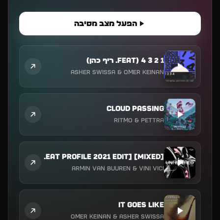
הפעל מצב מסיבה
1 2 3 4 (feat. ריף כהן)
ASHER SWISSA & Omer Keinan
Cloud Passing
Ritmo & Pettra
Great Spirit (feat. Hilight Tribe) [Great Profile 2021 Edit] [Mixed]
Armin van Buuren & Vini Vici
It Goes Like
Omer Keinan & ASHER SWISSA