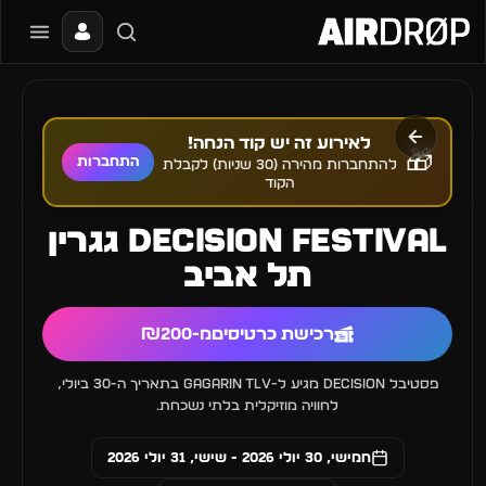
סגור
מה מחפשים?
📰
🔥
✈️
🎶
🎪
פסטיבלים
מועדונים
חו״ל
בקרוב
מגזין
לאירוע זה יש קוד הנחה!
🎁
התחברות
להתחברות מהירה (30 שניות) לקבלת
הקוד
טיפ: אפשר להקליד שם אומן, עיר, תאריך או שם חג.
DECISION FESTIVAL גגרין
תל אביב
רכישת כרטיסים
מ-₪200
פסטיבל DECISION מגיע ל-Gagarin TLV בתאריך ה-30 ביולי,
לחוויה מוזיקלית בלתי נשכחת.
חמישי, 30 יולי 2026 - שישי, 31 יולי 2026