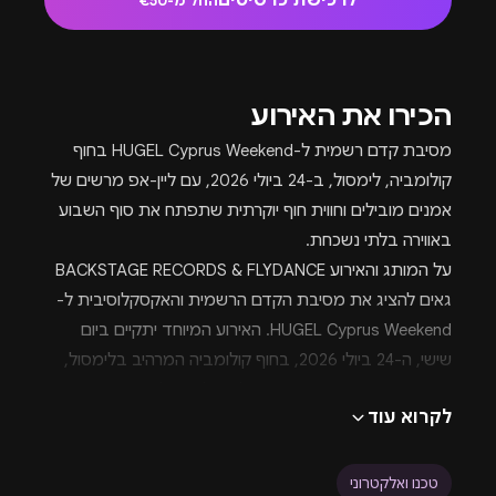
לרכישת כרטיסים
החל מ-€50
הכירו את האירוע
מסיבת קדם רשמית ל-HUGEL Cyprus Weekend בחוף
קולומביה, לימסול, ב-24 ביולי 2026, עם ליין-אפ מרשים של
אמנים מובילים וחווית חוף יוקרתית שתפתח את סוף השבוע
באווירה בלתי נשכחת.
על המותג והאירוע BACKSTAGE RECORDS & FLYDANCE
גאים להציג את מסיבת הקדם הרשמית והאקסקלוסיבית ל-
HUGEL Cyprus Weekend. האירוע המיוחד יתקיים ביום
שישי, ה-24 ביולי 2026, בחוף קולומביה המרהיב בלימסול,
קפריסין. זוהי ההזדמנות המושלמת להתחיל את סוף השבוע
לקרוא עוד
של HUGEL באווירה יוקרתית, תוססת ומרגשת. צפו לחווית יום
מלאה על חוף הים, שתכלול אווירת שקיעה קסומה ורגעים
עתירי אנרגיה לצד הגלים הכחולים. המסיבה מבטיחה להכניס
טכנו ואלקטרוני