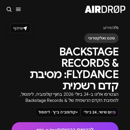
סגור
מה מחפשים?
גלה
/
אירוע
שיתוף
🎪
פסטיבלים
🎶
מועדונים
✈️
חו״ל
🔥
בקרוב
טכנו ואלקטרוני
טיפ: אפשר להקליד שם אומן, עיר, תאריך או שם חג.
BACKSTAGE
RECORDS &
FLYDANCE: מסיבת
קדם רשמית
הצטרפו אלינו ב-24 ביולי 2026 בחוף קולומביה, לימסול,
למסיבת הקדם הרשמית של Backstage Records &
Flydance, עם אמנים כמו ערן הרש, מאור בוזגלו ועוד.
◷
יום שישי, 24 ביולי
⌖
קולומביה ביץ' · לימסול