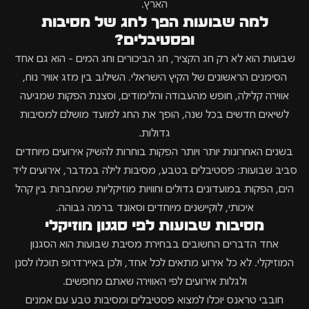
הארץ.
למה שבועות הפך לחג של מסיבות
ופסטיבלים?
שבועות הוא לא רק חג הקציר, חג הביכורים וחג המים - הוא גם אחד
הסימנים הראשונים של הקיץ הישראלי. השילוב בין מזג אוויר נוח,
אווירה קלילה, חופש מהעבודה והלימודים, וסצנת הפקות שמגיעה
לשיאים חדשים בכל שנה, הופך את החג למועד מושלם למסיבות
גדולות.
בשנים האחרונות יותר ויותר הפקות בוחרות להשיק אירועים מיוחדים
סביב שבועות: פסטיבלים בטבע, מסיבות לילה במדבר, אירועים ליד
הים, הפקות במועדונים גדולים וחוויות מוזיקליות שמחברות בין קהל
איכותי, לוקיישנים מיוחדים וסאונד ברמה גבוהה.
מסיבות שבועות לפי סגנון מוזיקלי
אחד הדברים החשובים בבחירת מסיבת שבועות הוא הסגנון
המוזיקלי. לא כל אירוע מתאים לכל אחד, ולכן באיירדרופ תוכלו לסנן
ולגלות אירועים לפי האווירה שאתם מחפשים.
חובבי טראנס יוכלו למצוא פסטיבלים ומסיבות טבע עם אמנים