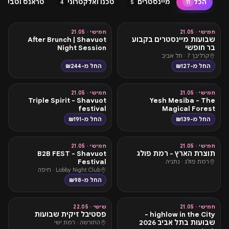
הכל
מיינסטרים
טכנו ואלקטרוני
טראנס וטבע
3
4
5
11
אלכוהול חופשי
טכנו ואלקטרוני
חמישי · 21.05
חמישי · 21.05
שבועות מיינסטרים בקבוע
After Brunch | Shavuot
בר חופשי
Night Session
קרליבך 7 · תל אביב
החל מ-₪127
החל מ-₪244
מיינסטרים
טראנס וטבע
חמישי · 21.05
חמישי · 21.05
Triple Spirit - Shavuot
Yesh Mesiba - The
festival
Magical Forest
החל מ-₪139
החל מ-₪191
מיינסטרים
מיינסטרים
חמישי · 21.05
חמישי · 21.05
תוצרת הארץ - רמת פולג
B2B FEST - Shavuot
Festival
רמת פולג · נתניה
Lobby Night Club · חיפה
החל מ-₪98
טכנו ואלקטרוני
טראנס וטבע
חמישי · 21.05
שישי · 22.05
highlow in the City -
פסטיבל זיקית שבועות
שבועות בתל אביב 2026
החורשה · רמת ישי