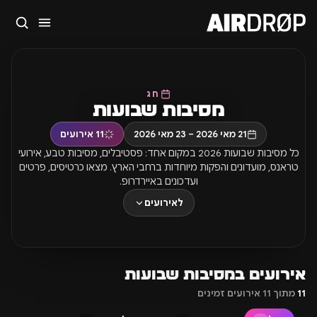
סגור
מה מחפשים?
🎪
פסטיבלים
🎶
מועדונים
✈️
חו״ל
🔥
בקרוב
חג
מסיבות שבועות
טיפ: אפשר להקליד שם אומן, עיר, תאריך או שם חג.
21 מאי 2026 – 23 מאי 2026
11
אירועים
כל מסיבות שבועות 2026 במקום אחד: פסטיבלים, מסיבות טבע, אירועי
טראנס, מועדונים והפקות מיוחדות ברחבי הארץ. מצאו כרטיסים, פרטים
ועדכונים באיירדרופ.
לאירועים
אירועים במסיבות שבועות
11
מתוך 11 אירועים זמינים