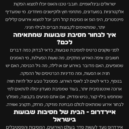
ישראלים ובינלאומיים. חובבי טכנו והאוס יוכלו למצוא הפקות
אלקטרוניות במועדונים, מתחמי חוץ ולוקיישנים מיוחדים. מי שמעדיף
מיינסטרים, היפ הופ או מסיבות קהל רחב יוכל למצוא אירועים קלילים
יותר, שמתאימים לקבוצות חברים ולבילוי חגיגי.
איך לבחור מסיבת שבועות שמתאימה
לכם?
לפני שקונים כרטיס למסיבת שבועות, כדאי לבדוק כמה דברים
חשובים: איפה האירוע מתקיים, מה שעות הפעילות, מי האמנים
שמופיעים, האם מדובר באירוע יום או לילה, מה גיל הכניסה, האם יש
חניה או הסעות, ומה מדיניות הכרטיסים של ההפקה.
בנוסף, כדאי לשים לב לאופי האירוע. פסטיבל טבע יכול להיות חוויה
ארוכה ואינטנסיבית יותר, בעוד שמסיבת מועדון יכולה להתאים למי
שמחפש בילוי קצר, נגיש ומדויק. אם אתם מגיעים בקבוצה, מומלץ
לבחור אירוע שמתאים לכולם מבחינת מוזיקה, מרחק, תקציב ואווירה.
איירדרופ - הבית של מסיבות שבועות
בישראל
איירדרופ נועד לעשות סדר בעולם האירועים, המסיבות והפסטיבלים