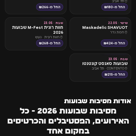
תל אביב
החל מ-₪180
החל מ-₪266
טראנס וטבע
טכנו ואלקטרוני
שישי · 22.05
שבת · 23.05
Maskadelic SHAVUOT
חוות רונית M-Fest שבועות
2026
חמת גדר
חוות רונית · געש
החל מ-₪424
החל מ-₪268
טכנו ואלקטרוני
שבת · 23.05
שבועות סאנסט קונטנטו
CONTENTO · תל אביב
החל מ-₪215
אודות מסיבות שבועות
מסיבות שבועות 2026 - כל
האירועים, הפסטיבלים והכרטיסים
במקום אחד