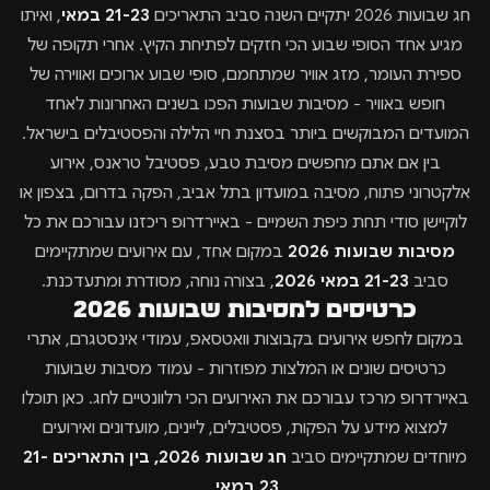
חג שבועות 2026 יתקיים השנה סביב התאריכים
21-23 במאי
, ואיתו
מגיע אחד הסופי שבוע הכי חזקים לפתיחת הקיץ. אחרי תקופה של
ספירת העומר, מזג אוויר שמתחמם, סופי שבוע ארוכים ואווירה של
חופש באוויר - מסיבות שבועות הפכו בשנים האחרונות לאחד
המועדים המבוקשים ביותר בסצנת חיי הלילה והפסטיבלים בישראל.
בין אם אתם מחפשים מסיבת טבע, פסטיבל טראנס, אירוע
אלקטרוני פתוח, מסיבה במועדון בתל אביב, הפקה בדרום, בצפון או
לוקיישן סודי תחת כיפת השמיים - באיירדרופ ריכזנו עבורכם את כל
מסיבות שבועות 2026
במקום אחד, עם אירועים שמתקיימים
סביב
21-23 במאי 2026
, בצורה נוחה, מסודרת ומתעדכנת.
כרטיסים למסיבות שבועות 2026
במקום לחפש אירועים בקבוצות וואטסאפ, עמודי אינסטגרם, אתרי
כרטיסים שונים או המלצות מפוזרות - עמוד מסיבות שבועות
באיירדרופ מרכז עבורכם את האירועים הכי רלוונטיים לחג. כאן תוכלו
למצוא מידע על הפקות, פסטיבלים, ליינים, מועדונים ואירועים
מיוחדים שמתקיימים סביב
חג שבועות 2026, בין התאריכים 21-
23 במאי
.