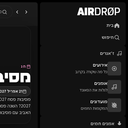
מ
בית
מה מחפשים?
🎪
פסטיבלים
🎶
מו
חיפוש
טיפ: אפשר להקליד שם אומן, ע
ז׳אנרים
אירועים
חג
כל מה שקורה בקרוב
מסיב
אומנים
לגלות את הסאונד
21 אפריל 2027 – 27 אפריל 2027
מועדונים
2027? השנה 
המקומות החמים
האביב עם מסיבות פסח 2027, פסטיבלי מוזיקה וה
אמנים חמים