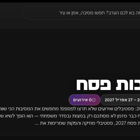
סגור
ה בא לכם הערב? חפשו מסיבה, אמן או עיר
עדונים
✈️
חו״ל
🔥
בקרוב
יר, תאריך או שם חג.
ות פסח
0
אירועים
מסיבות פסח 2027: פסטיבלים ואירועים שלא תרצו לפספס! מחפשים את המסיבות הכי שו
פסח כבר מזמן לא מסתכם רק במצות ובסדר משפחתי — הוא הופך לשיא של
פקות שמרימות את …