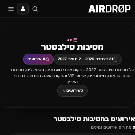
סגור
מה מחפשים?
📰
🔥
✈️
🎶
🎪
פסטיבלים
מועדונים
חו״ל
בקרוב
מגזין
חג
מסיבות סילבסטר
טיפ: אפשר להקליד שם אומן, עיר, תאריך או שם חג.
31 דצמבר 2026 – 2 ינואר 2027
0
אירועים
כל מסיבות סילבסטר 2027 במקום אחד: מועדונים, פסטיבלים, מסיבות
טכנו, טראנס, מיינסטרים, אירועי VIP והפקות השנה החדשה ברחבי
הארץ.
לאירועים
אירועים במסיבות סילבסטר
0
מתוך 0 אירועים זמינים