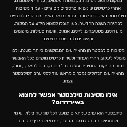
במקום לחפש מסיבות בקבוצות וואטסאפ, עמודי אינסטגרם,
אתרי כרטיסים שונים או פרסומים מפוזרים - עמוד מסיבות
סילבסטר באיירדרופ מרכז עבורכם את האירועים הכי רלוונטיים
לפתיחת השנה החדשה. כאן תוכלו למצוא מידע על הפקות,
מועדונים, פסטיבלים, ליינים, אמנים, שעות פעילות, מיקומים
וקישורים לרכישת כרטיסים.
מסיבות סילבסטר הן מהאירועים המבוקשים ביותר בשנה, ולכן
מומלץ לעקוב אחרי העמוד ולשריין כרטיס מוקדם ככל האפשר.
ברוב ההפקות המחירים עולים ככל שמתקרבים לתאריך, וחלק
מהאירועים הגדולים נמכרים מראש עוד לפני ערב הסילבסטר
עצמו.
אילו מסיבות סילבסטר אפשר למצוא
באיירדרופ?
סילבסטר הוא ערב שמתאים כמעט לכל סוג של בילוי. יש מי
שמחפש רחבת טכנו עד הבוקר, יש מי שמעדיף מסיבת