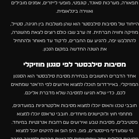
תפאורה, מערכות סאונד, קונפטי, מופעי לייזרים, אמנים מובילים
ואווירה בינלאומית.
הייחוד של מסיבות סילבסטר הוא שהן משלבות בין חגיגה, סטייל,
מוזיקה וחוויה חברתית. זה ערב שבו כולם רוצים לצאת מהשגרה,
להתלבש יפה, להגיע עם החברים, לרקוד עד מאוחר ולהתחיל
את השנה החדשה במקום הנכון.
מסיבות סילבסטר לפי סגנון מוזיקלי
אחד הדברים החשובים בבחירת מסיבת סילבסטר הוא הסגנון
המוזיקלי. באיירדרופ תוכלו למצוא אירועים לפי הז׳אנר שמתאים
לכם, כדי שלא תגיעו למסיבה שלא מדברת אליכם.
חובבי טכנו והאוס יוכלו למצוא מסיבות אלקטרוניות במועדונים,
מתחמי חוץ ולוקיישנים מיוחדים. חובבי טראנס יוכלו למצוא
פסטיבלים, מסיבות טבע ואירועים עם רחבות אנרגטיות במיוחד.
מי שמעדיף מיינסטרים, פופ, היפ הופ או להיטים יוכל למצוא