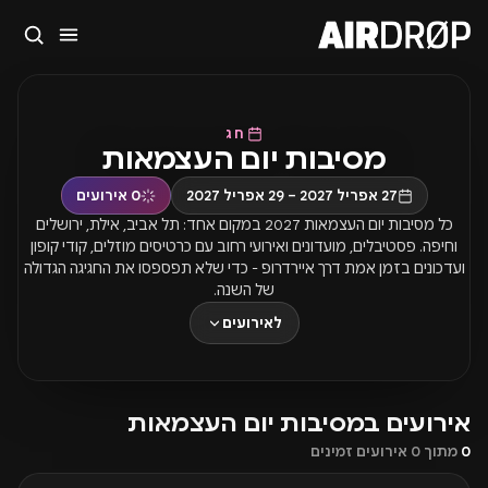
סגור
מה מחפשים?
🎪
פסטיבלים
🎶
מועדונים
✈️
חו״ל
🔥
בקרוב
חג
מסיבות יום העצמאות
טיפ: אפשר להקליד שם אומן, עיר, תאריך או שם חג.
27 אפריל 2027 – 29 אפריל 2027
0
אירועים
כל מסיבות יום העצמאות 2027 במקום אחד: תל אביב, אילת, ירושלים
וחיפה. פסטיבלים, מועדונים ואירועי רחוב עם כרטיסים מוזלים, קודי קופון
ועדכונים בזמן אמת דרך איירדרופ - כדי שלא תפספסו את החגיגה הגדולה
של השנה.
לאירועים
אירועים במסיבות יום העצמאות
0
מתוך 0 אירועים זמינים