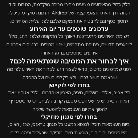
חלק גדול מהאירועים מציעים מחירי מכירה מוקדמת, הטבות וקודי
הנחה דרך האתר והאפליקציה של Airdrop. הזמנה מוקדמת יכולה
לחסוך כסף וגם להבטיח את המקום שלכם לפני עליית המחירים.
עדכונים שוטפים עד יום האירוע
רשימת האירועים מתעדכנת לאורך כל התקופה שלפני החג, כולל
ליינאפים חדשים, פתיחת מתחמים, שינויי מחירים, כרטיסים אחרונים
ואירועים שנוספים ברגע האחרון.
איך לבחור את המסיבה שמתאימה לכם?
לפני שמזמינים כרטיס, כדאי לעצור רגע ולבחור את האירוע לפי מה
שבאמת חשוב לכם - ולא רק לפי השם של ההפקה.
בחרו לפי לוקיישן
תל אביב, אילת, ירושלים, חיפה, הצפון או הדרום - לכל אזור יש את
האווירה שלו. יש מי שמחפש מסיבה קרובה לבית, ויש מי שמעדיף
להפוך את יום העצמאות לחופשה שלמה.
בחרו לפי סגנון מוזיקלי
ביום העצמאות תוכלו למצוא כמעט כל סגנון: טראנס, טכנו, האוס,
מיינסטרים, היפ הופ, הופעות חיות, מוזיקה ישראלית ופסטיבלים