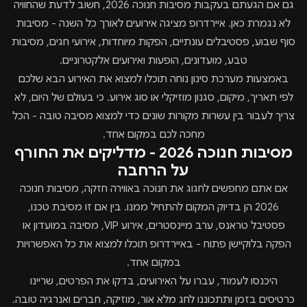
גם אם הגעתם בעקבות מסיבות חנוכה 2026, חשוב לדעת שהחוויה
לא נגמרת כאן. איירדרופ מציגה אירועים לאורך כל השנה - מסיבות
סוף שבוע, פסטיבלים עונתיים, הפקות מיוחדות, אירועי חגים, מסיבות
טבע, מועדונים, הופעות ואירועים אלקטרוניים.
באמצעות מערכת סינון נוחה תוכלו למצוא את האירוע הבא שלכם
לפי תאריך, מיקום, סגנון מוזיקלי או סוג אירוע. כי בעולם של היום, לא
צריך לעבור בין עשרות מקורות שונים כדי למצוא מסיבה טובה - הכל
מחכה לכם במקום אחד.
מסיבות חנוכה 2026 - מדליקים את החורף
על הרחבה
אם אתם מחפשים לחגוג את חנוכה באווירה חזקה, מסיבות חנוכה
2026 הן בדיוק המקום להתחיל ממנו. בין אם זו מסיבת טכנו,
פסטיבל טראנס, ערב מיינסטרים, אירוע VIP, מסיבה במועדון או
הפקה בלוקיישן פתוח - באיירדרופ תוכלו למצוא את כל האפשרויות
במקום אחד.
היכנסו לעמוד, עברו על האירועים, בדקו את הפרטים, שריינו
כרטיסים בזמן ותתכוננו לחג מלא אור, מוזיקה, חברים ואנרגיה טובה.