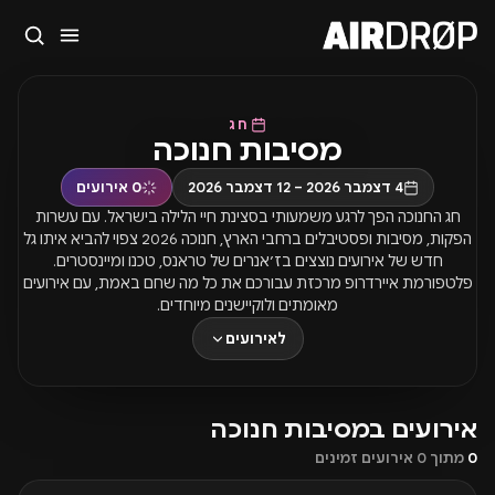
סגור
מה מחפשים?
חג
🎪
פסטיבלים
🎶
מועדונים
✈️
חו״ל
🔥
בקרוב
מסיבות חנוכה
טיפ: אפשר להקליד שם אומן, עיר, תאריך או שם חג.
4 דצמבר 2026 – 12 דצמבר 2026
0
אירועים
חג החנוכה הפך לרגע משמעותי בסצינת חיי הלילה בישראל. עם עשרות
הפקות, מסיבות ופסטיבלים ברחבי הארץ, חנוכה 2026 צפוי להביא איתו גל
חדש של אירועים נוצצים בז’אנרים של טראנס, טכנו ומיינסטרים.
פלטפורמת איירדרופ מרכזת עבורכם את כל מה שחם באמת, עם אירועים
מאומתים ולוקיישנים מיוחדים.
לאירועים
אירועים במסיבות חנוכה
0
מתוך 0 אירועים זמינים