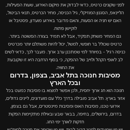
לפני שקונים כרטיס, כדאי לבדוק את מיקום האירוע, שעות הפעילות,
הליינאפ, הסגנון המוזיקלי, גיל הכניסה, מחיר הכרטיס, תנאי הביטול,
האם יש חניה או הסעות, והאם מדובר באירוע מועדון, פסטיבל או
לוקיישן פתוח.
גם המחיר משחק תפקיד, אבל לא תמיד בצורה הפשוטה ביותר.
כרטיס שכולל בר חופשי, למשל, יכול להיות משתלם יותר מכרטיס
כניסה רגיל - במיוחד למי שמתכנן ערב ארוך. מעבר לכך, כדאי לשים
לב לאופי הקהל ולוייב של ההפקה, כי בסוף הרחבה היא זו שקובעת
את החוויה.
מסיבות חנוכה בתל אביב, בצפון, בדרום
ובכל הארץ
חנוכה הוא חג ארוך יחסית, ולכן אפשר למצוא בו מסיבות כמעט בכל
אזור בארץ. תל אביב מובילה בדרך כלל עם מועדונים, ליינים גדולים,
אירועי טכנו, מסיבות האוס ומסיבות מיינסטרים, אבל גם בצפון,
בדרום, בירושלים, בחיפה, בבאר שבע ובאילת מתקיימות הפקות
חזקות לאורך ימי החג.
יש מי שמעדיף לחגוג קרוב לבית, ויש מי שהופך את חנוכה לסופ״ש