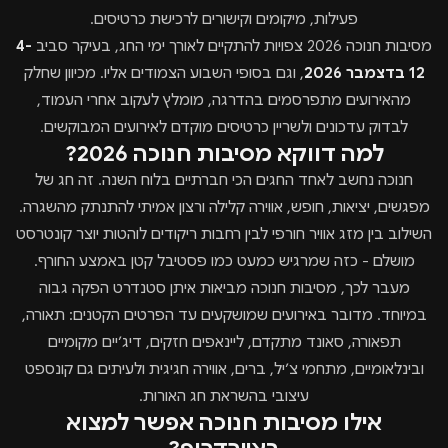
פעילות, מיקומים וקישורים לרכישת כרטיסים.
מסיבות חנוכה 2026 צפויות להתקיים לאורך ימי החג, בעיקר סביב
4-
12 בדצמבר 2026
, וגם בסופי השבוע הצמודים אליו. מכיוון שחלק
מהאירועים מתפרסמים בהדרגה, מומלץ לעקוב אחרי העמוד,
לבדוק עדכונים ולשריין כרטיסים מוקדם לאירועים המבוקשים.
למה דווקא מסיבות חנוכה 2026?
חנוכה נחשב לאחד החגים הכי חברתיים בלוח השנה. זה חג של
מפגשים, יציאות, חופש, אווירה קלילה ורצון אמיתי להתנתק מהשגרה.
השילוב בין מזג אוויר חורפי לבין רחבות ריקודים לוהטות יוצר קונטרסט
מושלם - כזה שמרגיש כמעט כמו פסטיבל קטן באמצע החורף.
מעבר לכך, מסיבות חנוכה מביאות איתן סטנדרט הפקה גבוה
במיוחד. מדובר באירועים שמושקעים עד הפרטים הקטנים: תאורה,
תפאורה, סאונד מתקדם, ליינאפים חזקים, דיג׳יים מקומיים
ובינלאומיים, מתחמי צ׳יל, ברים, אווירה חגיגית ולעיתים גם קונספט
עיצובי בהשראת חג האורות.
אילו מסיבות חנוכה אפשר למצוא