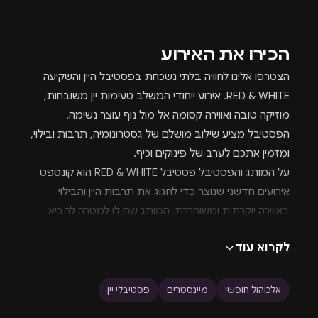
הכירו את האירוע
הצטרפו אלינו לחוויה בלתי נשכחת בפסטיבל היין והשקיעה
RED & WHITE. אירוע ייחודי המשלב טעימות יין משובחות,
מוזיקה טובה ואווירה קסומה אל מול נוף עוצר נשימה.
הפסטיבל מציע שילוב מושלם של גסטרונומיה, תרבות ובילוי,
ומזמין אתכם לערב של פינוקים וכיף.
על המותג והפסטיבל פסטיבל RED & WHITE הוא קונספט
אירועים חדשני שנוצר כדי לחגוג את תרבות היין והבילוי
באווירה יוקרתית ומשוחררת. המותג שם לו למטרה להביא
לקהל חוויה הוליסטית המשלבת טעימות יין מיקבים מובילים,
לקרוא עוד
לצד דוכני אוכל גורמה שישלימו את חווית הטעמים. זהו
המקום המושלם ליהנות מערב קסום עם חברים, לגלות יינות
חדשים ולהתמכר לאווירה המיוחדת של שקיעה. אנו מקפידים
אלכוהול חופשי
מיינסטרים
פסטיבלי יין
על איכות ופרטים קטנים כדי להבטיח לכם חוויה בלתי