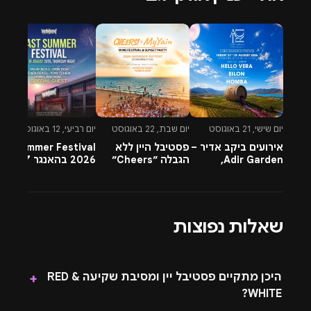
הפתוח ומהשקיעה המרהיבה.
יום שישי, 21 באוגוסט
יום שבת, 22 באוגוסט
יום רביעי, 12 באוגוסט
יו
אירועים ביקב אדיר –
פסטיבל היין ללא
Summer Festival
Adir Garden,
הגבלה ״Cheers״
2026 בהאנגר 17 תל
t
כרטיסים ופרטים
בנמל תל אביב
אביב
ב
6
שאלות נפוצות
היכן מתקיים פסטיבל יין ומסיבת שקיעה RED &
+
WHITE?