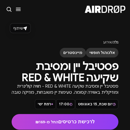
סגור
מה מחפשים?
שיתוף
🎪
פסטיבלים
🎶
מועדונים
✈️
חו״ל
🔥
בקרוב
גלה
/
אירוע
טיפ: אפשר להקליד שם אומן, עיר, תאריך או שם חג.
אלכוהול חופשי
מיינסטרים
פסטיבל יין ומסיבת
שקיעה RED & WHITE
פסטיבל יין ומסיבת שקיעה RED & WHITE - חוויה קולינרית
ומוזיקלית באווירה קסומה. טעימות יין משובחות, מוזיקה טובה
ונוף עוצר נשימה.
◷
יום שבת, 15 באוגוסט
◴
17:00
⌖
רמת ישי
לרכישת כרטיסים
החל מ-₪169